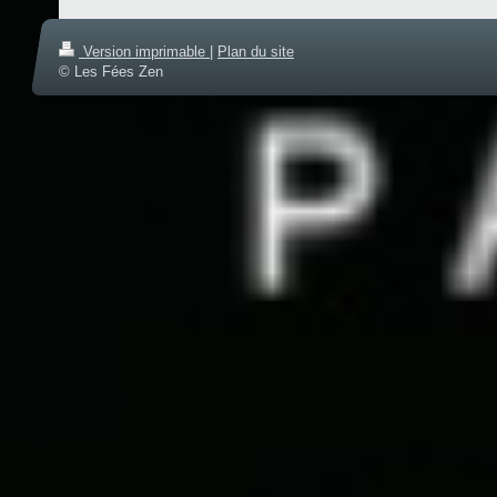
Version imprimable
|
Plan du site
© Les Fées Zen