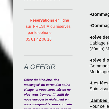
-Gommage
Reservations
en ligne
-Gommage
sur FRESHA ou réservez
par téléphone
-Rêve des
05 81 42 06 16
Sablage P
(30min) M
-Rêve d’o
A OFFRIR
Gommage 
Modelage 
Offrez du bien-être, des
-
Les fées
massages* du corps des soins
Soin vis
visage, et vous serez sûr de ne
plus vous tromper ! Il suffit de
nous envoyer le règlement en
-
Jambes 
nous indiquant le soin souhaité
Pour celle