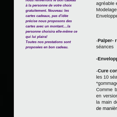
nous renverrons le bon cadeau
agréable 
à la personne de votre choix
Modelage 
gratuitement. Nouveau: les
Enveloppe
cartes cadeaux, pas d'idée
précise nous proposons des
cartes avec un montant....la
personne choisira elle-même ce
qui lui plaira!
-
Palper- 
Toutes nos prestations sont
séances
proposées en bon cadeau.
-Envelop
-
Cure co
les 10 sé
*gommage 
Comme be
en versio
la main d
de manièr